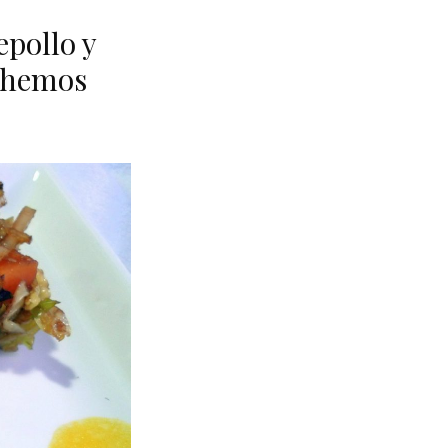
epollo y
s hemos