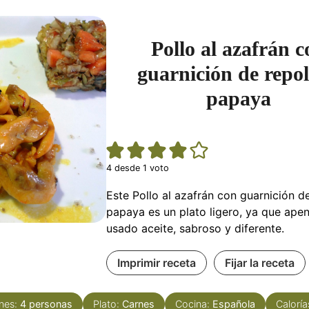
Pollo al azafrán c
guarnición de repol
papaya
4
desde 1 voto
Este Pollo al azafrán con guarnición de
papaya es un plato ligero, ya que ap
usado aceite, sabroso y diferente.
Imprimir receta
Fijar la receta
nes:
4
personas
Plato:
Carnes
Cocina:
Española
Caloría