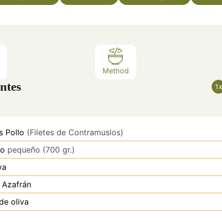
Method
ntes
1
s
Pollo
(Filetes de Contramuslos)
lo
pequeño (700 gr.)
ya
Azafrán
de oliva