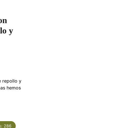
on
lo y
 repollo y
enas hemos
s:
286