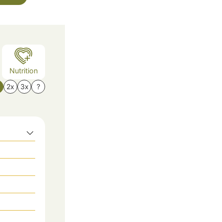
Nutrition
x
2x
3x
?