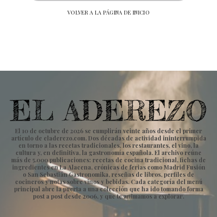
VOLVER A LA PÁGINA DE INICIO
El 10 de octubre de 2026 se cumplirán veinte años desde el primer
artículo de eladerezo.com. Dos décadas de actividad ininterrumpida
en torno a las recetas tradicionales, los restaurantes, el vino, la
cultura y, en definitiva, la gastronomía española. El archivo reúne
más de 5.000 publicaciones: recetas de cocina tradicional, fichas de
ingredientes en La Alacena, crónicas de ferias como Madrid Fusión
o San Sebastián Gastronomika, reseñas de libros, perfiles de
cocineros y notas sobre vinos y bebidas. Cada categoría del menú
principal abre la puerta a una colección que ha ido tomando forma
post a post desde 2006, y que te animamos a explorar.