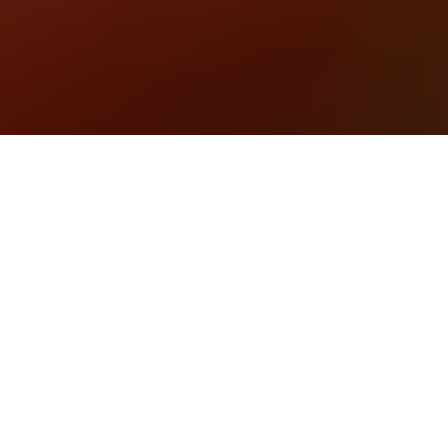
3
Imagen de Asador de Pollos Cuesta
Inicio
Recetas de Cocina
Macarrones con chorizo
Compartir
3