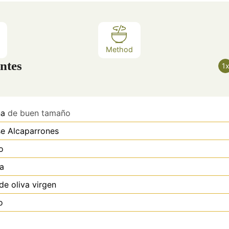
Method
ntes
1
na
de buen tamaño
se
Alcaparrones
o
a
de oliva virgen
o