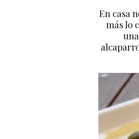
En casa n
más lo 
una
alcaparro