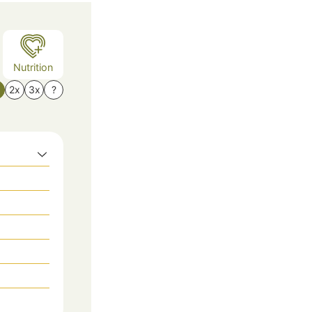
Nutrition
x
2x
3x
?