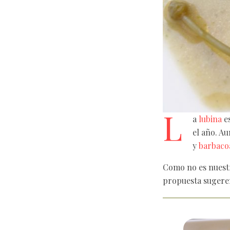
L
a
lubina
es
el año. A
y
barbaco
Como no es nuest
propuesta sugeren