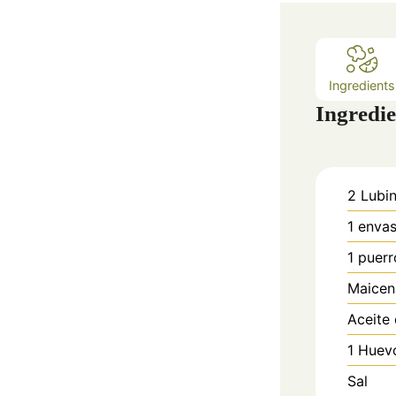
Ingredients
Ingredie
2
Lubi
1
enva
1
puerr
Maicen
Aceite 
1
Huev
Sal