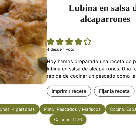
Lubina en salsa 
alcaparrones
4
desde 1 voto
Hoy hemos preparado una receta de p
lubina en salsa de alcaparrones. Una f
rápida de cocinar un pescado como la 
Imprimir receta
Fijar la receta
iones:
4
personas
Plato:
Pescados y Mariscos
Cocina:
Espa
Calorías:
1176