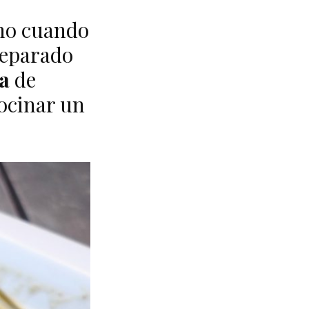
ano cuando
reparado
a
de
cocinar un