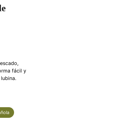
de
escado,
orma fácil y
lubina.
ñola