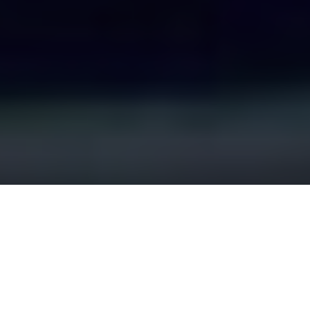
4
Inicio
Recetas de Cocina
Crema de chocolate y turrón con pistachos